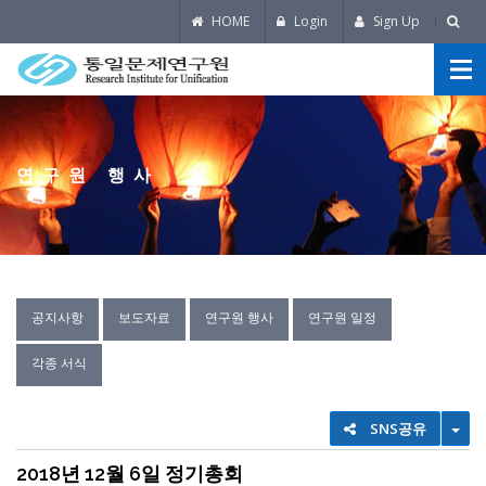
HOME
Login
Sign Up
연구원 행사
공지사항
보도자료
연구원 행사
연구원 일정
각종 서식
TO
SNS공유
2018년 12월 6일 정기총회