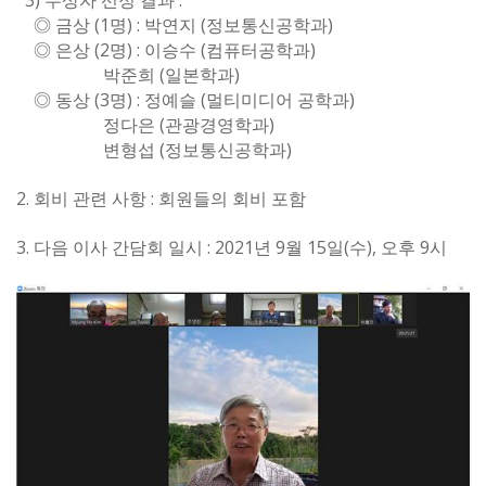
3)
:
수상자 선정 결과
(1
) :
(
)
◎
금상
명
박연지
정보통신공학과
(2
) :
(
)
◎
은상
명
이승수
컴퓨터공학과
(
)
박준희
일본학과
(3
) :
(
)
◎
동상
명
정예슬
멀티미디어 공학과
(
)
정다은
관광경영학과
(
)
변형섭
정보통신공학과
2.
:
회비 관련 사항
회원들의 회비 포함
3.
: 2021
9
15
(
),
9
다음 이사 간담회 일시
년
월
일
수
오후
시