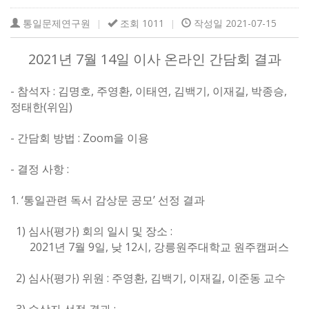
통일문제연구원
조회 1011
작성일 2021-07-15
|
|
2021
7
14
년
월
일 이사 온라인 간담회 결과
-
:
,
,
,
,
,
,
참석자
김명호
주영환
이태연
김백기
이재길
박종승
(
)
정태한
위임
-
: Zoom
간담회 방법
을 이용
-
:
결정 사항
1. ‘
’
통일관련 독서 감상문 공모
선정 결과
1)
(
)
:
심사
평가
회의 일시 및 장소
2021
7
9
,
12
,
년
월
일
낮
시
강릉원주대학교 원주캠퍼스
2)
(
)
:
,
,
,
심사
평가
위원
주영환
김백기
이재길
이준동 교수