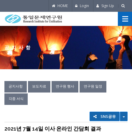
HOME
Login
Sign Up
공지사항
공지사항
보도자료
연구원 행사
연구원 일정
각종 서식
TO
SNS공유
2021년 7월 14일 이사 온라인 간담회 결과