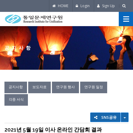
HOME
Login
Sign Up
공지사항
공지사항
보도자료
연구원 행사
연구원 일정
각종 서식
TO
SNS공유
2021년 5월 19일 이사 온라인 간담회 결과